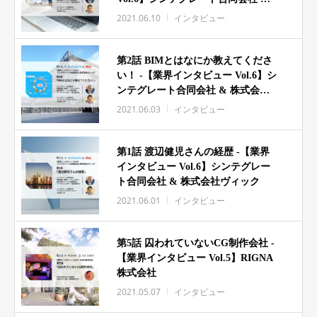
株式会社ヴィック
2021.06.10
インタビュー
第2話 BIMとはなにか教えてくださ
い！ -【業界インタビュー Vol.6】シ
ンテグレート合同会社 & 株式会社
ヴィック
2021.06.03
インタビュー
第1話 渡辺健児さんの経歴 -【業界
インタビュー Vol.6】シンテグレー
ト合同会社 & 株式会社ヴィック
2021.06.01
インタビュー
第5話 囚われていないCG制作会社 -
【業界インタビュー Vol.5】RIGNA
株式会社
2021.05.07
インタビュー