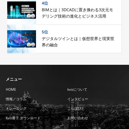
4位
BIMとは｜3DCADに置き換わる3次元モ
デリング技術の進化とビジネス活用
5位
デジタルツインとは｜仮想世界と現実世
界の融合
メニュー
HOME
kvizについて
情報／コラム
インタビュー
トレーニング
こらぼびと
Kviz冊子 ダウンロード
お問い合わせ