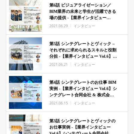
第6話 ビジュアライゼーション／
BIM業界の未来と学生が活躍できる
場の提供 -【業界インタビュー
Vol.6】シンテグレート合同会社 &
2021.06.29
インタビュー
株式会社ヴィック
第5話 シンテグレートとヴィック –
それぞれに求められるスキルと役割
分担 -【業界インタビュー Vol.6】シ
ンテグレート合同会社 & 株式会社
2021.06.21
インタビュー
ヴィック
第4話 シンテグレートのお仕事 BIM
実例 -【業界インタビュー Vol.6】シ
ンテグレート合同会社 & 株式会社
ヴィック
2021.06.15
インタビュー
第3話 シンテグレートとヴィックの
お仕事実例 -【業界インタビュー
Vol.6】シンテグレート合同会社 &