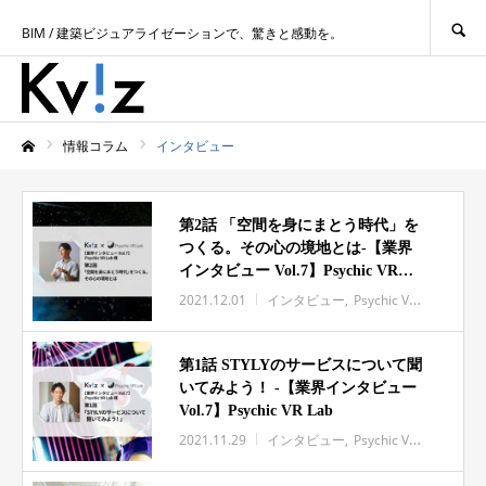
SEARCH
BIM / 建築ビジュアライゼーションで、驚きと感動を。
情報コラム
インタビュー
ホーム
第2話 「空間を身にまとう時代」を
つくる。その心の境地とは-【業界
インタビュー Vol.7】Psychic VR
Lab
2021.12.01
インタビュー
Psychic VR Lab
第1話 STYLYのサービスについて聞
いてみよう！ -【業界インタビュー
Vol.7】Psychic VR Lab
2021.11.29
インタビュー
Psychic VR Lab