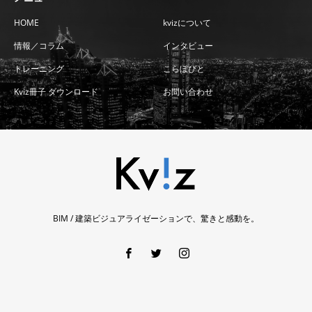
HOME
kvizについて
情報／コラム
インタビュー
トレーニング
こらぼびと
Kviz冊子 ダウンロード
お問い合わせ
BIM / 建築ビジュアライゼーションで、驚きと感動を。