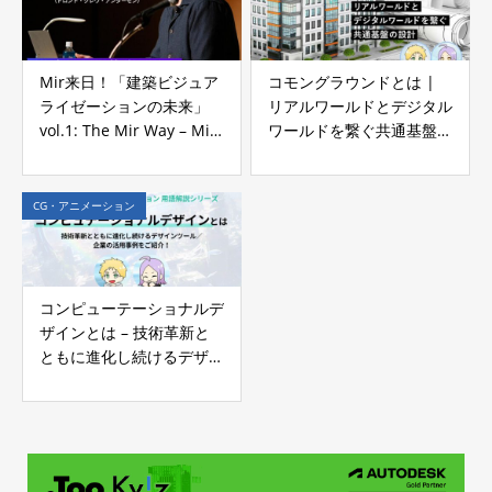
レポート
Mir来日！「建築ビジュア
コモングラウンドとは |
ライゼーションの未来」
リアルワールドとデジタル
vol.1: The Mir Way – Mir
ワールドを繋ぐ共通基盤の
の哲学とチームビルディン
設計
グ
CG・アニメーション
コンピューテーショナルデ
ザインとは – 技術革新と
ともに進化し続けるデザイ
ンツール／企業の活用事例
をご紹介！