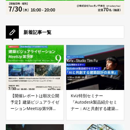
新着記事一覧
【開催レポートは順次公開
Kviz特別セミナー
予定】建築ビジュアライゼ
『Autodesk製品紹介セミ
ーションMeetUp第9弾は
ナー：AIと共創する建築設
盛況のうちに終了しました
計の未来』vol.2 Autodesk
田中 宏尭氏 講演