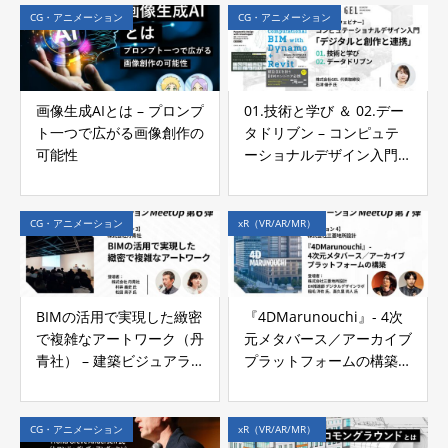
CG・アニメーション
CG・アニメーション
画像生成AIとは – プロンプ
01.技術と学び ＆ 02.デー
ト一つで広がる画像創作の
タドリブン – コンピュテ
可能性
ーショナルデザイン入門
「デジタルと創作と連携」
ウェビナーレポート
CG・アニメーション
xR（VR/AR/MR）
BIMの活用で実現した緻密
『4DMarunouchi』- 4次
で複雑なアートワーク（丹
元メタバース／アーカイブ
青社） – 建築ビジュアラ
プラットフォームの構築
イゼーションMeetUp第六
（三菱地所設計） – 建築
弾 イベントレポート
ビジュアライゼーション
MeetUp第七弾 イベント
CG・アニメーション
xR（VR/AR/MR）