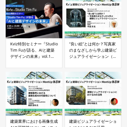
Kviz特別セミナー『Studio
“良い絵”とは何か？写真家
Tim Fuが語る、AIと建築
のまなざしから学ぶ建築ビ
デザインの未来』vol.1
ジュアライゼーション（ナ
Tim Fu氏 講演
カサアンドパートナーズ）
– 建築ビジュアライゼーシ
ョンMeetUp第8弾 イベン
トレポート
建築業界における画像生成
建築ビジュアライゼーショ