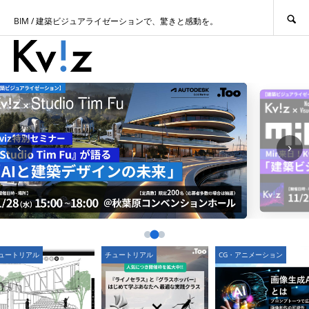
SEARCH
BIM / 建築ビジュアライゼーションで、驚きと感動を。
‹
›
ュートリアル
チュートリアル
CG・アニメーション