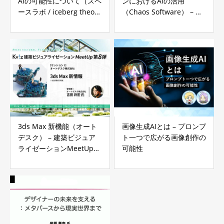
AIの可能性について（スペ
ンにおけるAIの活用
ースラボ / iceberg theory
（Chaos Software） – 建
holdings） – 建築ビジュ
築ビジュアライゼーション
アライゼーションMeetUp
MeetUp第8弾 イベントレ
第8弾 イベントレポート
ポート
3ds Max 新機能（オート
画像生成AIとは – プロンプ
デスク） – 建築ビジュア
ト一つで広がる画像創作の
ライゼーションMeetUp第
可能性
8弾 イベントレポート