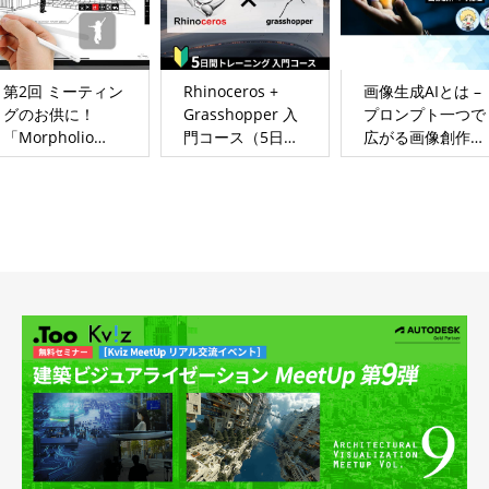
第2回 ミーティン
Rhinoceros +
画像生成AIとは –
グのお供に！
Grasshopper 入
プロンプト一つで
「Morpholio
門コース（5日
広がる画像創作の
Trace」～手で描
間）
可能性
くインターフェー
スへのこだわり～