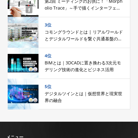
第2回 ミーティングのお供に！「Morph
olio Trace」～手で描くインターフェー
スへのこだわり～
3位
コモングラウンドとは | リアルワールド
とデジタルワールドを繋ぐ共通基盤の設
計
4位
BIMとは｜3DCADに置き換わる3次元モ
デリング技術の進化とビジネス活用
5位
デジタルツインとは｜仮想世界と現実世
界の融合
メニュー