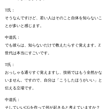
T氏：
そうなんですけど、若い人はそのこと自体を知らないこ
とが多いと感じます。
中道氏：
でも彼らは、知らないだけで教えたらすぐ覚えます。Z
世代は本当にすごいです。
T氏：
おっしゃる通りすぐ覚えますし、技術ではもう全然かな
いません。ですので、自分は「こうしたほうがいい」と
登壇者紹介 ＆ セミナー概要
伝える立場です。
建築写真と建築CG
NOT A HOTELの事例
中道氏：
建築CG制作の目的を考える
実際に、現場に足を運ぶ
そしていいCGを作って何が起きると考えていますか？