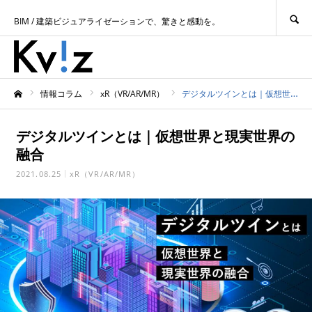
SEARCH
BIM / 建築ビジュアライゼーションで、驚きと感動を。
情報コラム
xR（VR/AR/MR）
デジタルツインとは｜仮想世界と現実世界の融合
ホーム
デジタルツインとは｜仮想世界と現実世界の
融合
2021.08.25
xR（VR/AR/MR）