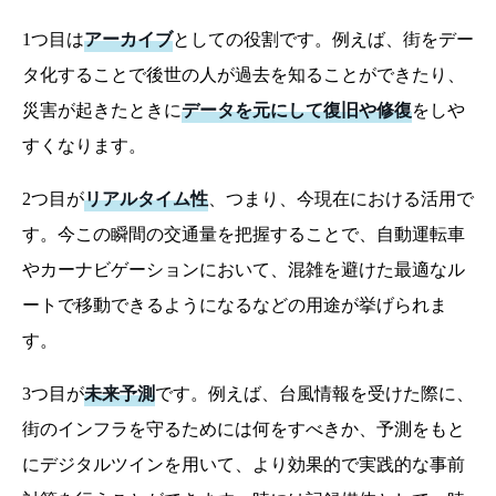
デジタルツインの実例：「スマートシティ」との連携
デジタルツインに紐づく「BIM」とは
1つ目は
アーカイブ
としての役割です。例えば、街をデー
デジタルツインの未来
関連記事はコチラ
タ化することで後世の人が過去を知ることができたり、
災害が起きたときに
データを元にして復旧や修復
をしや
すくなります。
2つ目が
リアルタイム性
、つまり、今現在における活用で
す。今この瞬間の交通量を把握することで、自動運転車
やカーナビゲーションにおいて、混雑を避けた最適なル
ートで移動できるようになるなどの用途が挙げられま
す。
3つ目が
未来予測
です。例えば、台風情報を受けた際に、
街のインフラを守るためには何をすべきか、予測をもと
にデジタルツインを用いて、より効果的で実践的な事前