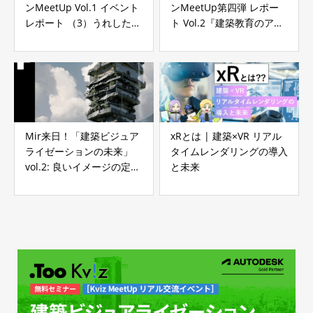
ンMeetUp Vol.1 イベント
ンMeetUp第四弾 レポー
レポート （3）うれしたの
ト Vol.2『建築教育のアッ
しCGパースの作り方（後
プデート』
半）
Mir来日！「建築ビジュア
xRとは | 建築×VR リアル
ライゼーションの未来」
タイムレンダリングの導入
vol.2: 良いイメージの定義
と未来
とその作り方 – プロジェ
クトを通して