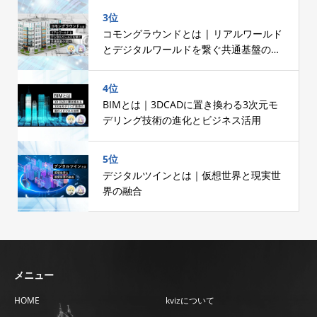
3位
コモングラウンドとは | リアルワールド
とデジタルワールドを繋ぐ共通基盤の設
計
4位
BIMとは｜3DCADに置き換わる3次元モ
デリング技術の進化とビジネス活用
5位
デジタルツインとは｜仮想世界と現実世
界の融合
メニュー
HOME
kvizについて