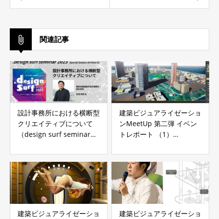
関連記事
設計事務所における横断型
建築ビジュアライゼーショ
クリエイティブについて
ンMeetUp 第二弾 イベン
（design surf seminar
トレポート （1）
2023 -デザインの向こう側
『Unreal Engine 4+3ds
にあるもの-）
Maxでインタラクティブな
ビジュアライゼーショ
ン！』
建築ビジュアライゼーショ
建築ビジュアライゼーショ