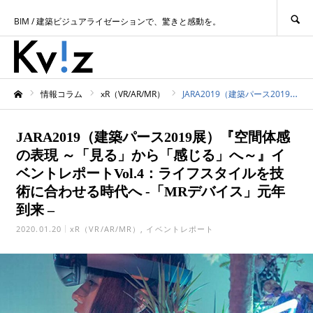
SEARCH
BIM / 建築ビジュアライゼーションで、驚きと感動を。
情報コラム
xR（VR/AR/MR）
JARA2019（建築パース2019展）『空間体感の表現 ～「見る」から「感じる」へ～』イベントレポートVol.4：ライフスタイルを技術に合わせる時代へ -「MRデバイス」元年到来 –
ホーム
JARA2019（建築パース2019展）『空間体感
の表現 ～「見る」から「感じる」へ～』イ
ベントレポートVol.4：ライフスタイルを技
術に合わせる時代へ -「MRデバイス」元年
到来 –
2020.01.20
xR（VR/AR/MR）
イベントレポート