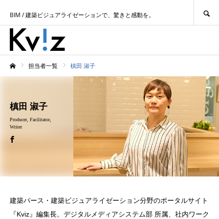
SEARCH
BIM / 建築ビジュアライゼーションで、驚きと感動を。
担当者一覧
槙田 淑子
ホーム
槙田 淑子
Producer, Facilitator,
Writer
建築パース・建築ビジュアライゼーション分野のポータルサイト
『Kviz』編集長。デジタルメディアシステム部 所属、社内ワーク