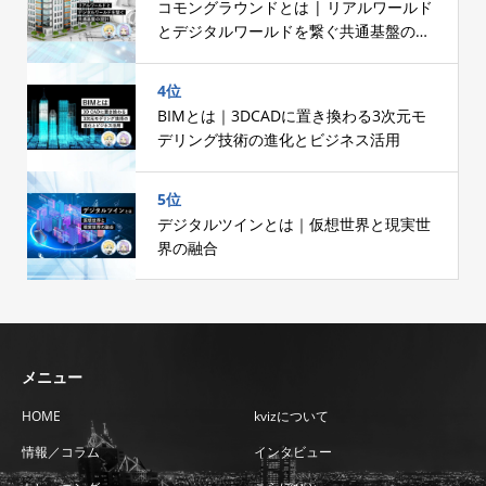
コモングラウンドとは | リアルワールド
とデジタルワールドを繋ぐ共通基盤の設
計
4位
BIMとは｜3DCADに置き換わる3次元モ
デリング技術の進化とビジネス活用
5位
デジタルツインとは｜仮想世界と現実世
界の融合
メニュー
HOME
kvizについて
情報／コラム
インタビュー