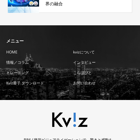
界の融合
メニュー
HOME
kvizについて
情報／コラム
インタビュー
トレーニング
こらぼびと
Kviz冊子 ダウンロード
お問い合わせ
BIM / 建築ビジュアライゼーションで、驚きと感動を。