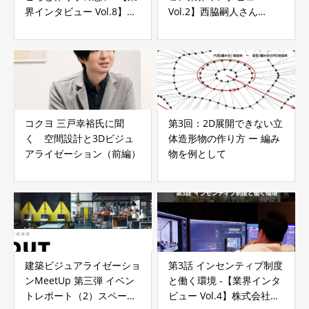
界インタビュー Vol.8】株
Vol.2】西脇嗣人さん
式会社アクティブデザイン
（wanimation）第6話
「わにさん背景」
コクヨ 三戸幸裕氏に聞
第3回：2D展開できない立
く 空間設計と3Dビジュ
体造形物の作り方 ー 編み
アライゼーション（前編）
物を例として
建築ビジュアライゼーショ
第3話 インセンティブ制度
ンMeetUp 第三弾 イベン
と働く環境 -【業界インタ
トレポート（2）スペース
ビュー Vol.4】株式会社ブ