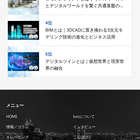
とデジタルワールドを繋ぐ共通基盤の設
計
4位
BIMとは｜3DCADに置き換わる3次元モ
デリング技術の進化とビジネス活用
5位
デジタルツインとは｜仮想世界と現実世
界の融合
メニュー
HOME
kvizについて
情報／コラム
インタビュー
トレーニング
こらぼびと