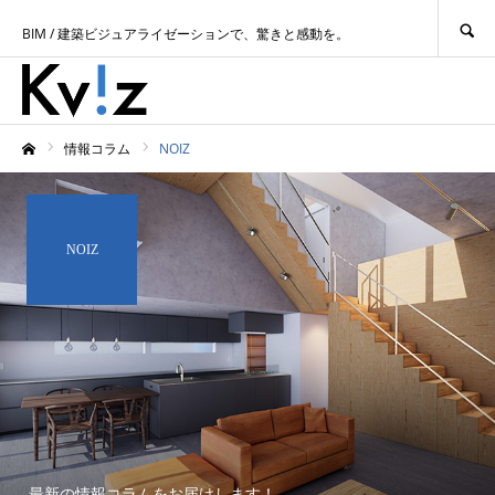
SEARCH
BIM / 建築ビジュアライゼーションで、驚きと感動を。
情報コラム
NOIZ
ホーム
NOIZ
最新の情報コラムをお届けします！