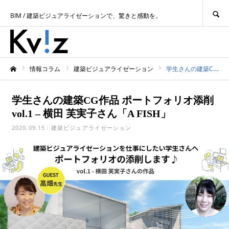
SEARCH
BIM / 建築ビジュアライゼーションで、驚きと感動を。
情報コラム
建築ビジュアライゼーション
学生さんの建築CG作品 ポートフォリオ添削 vol.1 – 横田 芙実子さん「A FISH」
ホーム
学生さんの建築CG作品 ポートフォリオ添削
vol.1 – 横田 芙実子さん「A FISH」
2020.09.15
建築ビジュアライゼーション