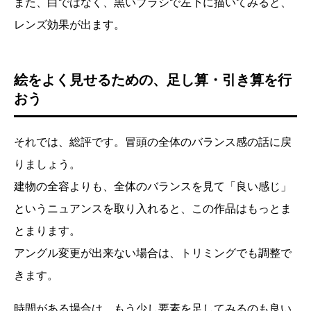
また、白ではなく、黒いブラシで左下に描いてみると、
レンズ効果が出ます。
絵をよく見せるための、足し算・引き算を行
おう
それでは、総評です。冒頭の全体のバランス感の話に戻
りましょう。
タイトル：『A FISH』 by 横田 芙実子さん
建物の全容よりも、全体のバランスを見て「良い感じ」
添削＆評価のポイント紹介
改善のポイント
というニュアンスを取り入れると、この作品はもっとま
絵をよく見せるための、足し算・引き算を行おう
After - 添削後の作品改善
とまります。
おわりに
アングル変更が出来ない場合は、トリミングでも調整で
きます。
時間がある場合は、もう少し要素を足してみるのも良い