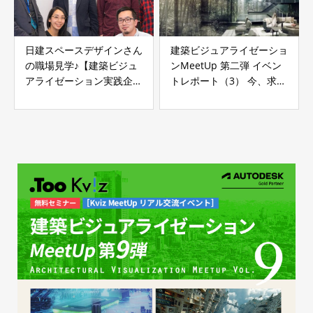
日建スペースデザインさん
建築ビジュアライゼーショ
の職場見学♪【建築ビジュ
ンMeetUp 第二弾 イベン
アライゼーション実践企業
トレポート（3） 今、求め
インタビュー Vol.1】石井
られているビジュアライゼ
雄太さん（株式会社日建ス
ーション（後半）
ペースデザイン）第5話