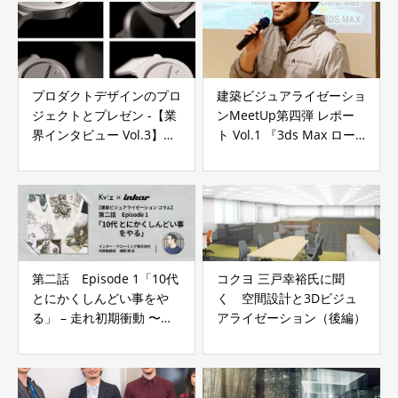
プロダクトデザインのプロ
建築ビジュアライゼーショ
ジェクトとプレゼン -【業
ンMeetUp第四弾 レポー
界インタビュー Vol.3】黒
ト Vol.1 『3ds Max ロー
田克史さん 第2話
ドマップと建築ビジュアラ
イゼーションの現状』
第二話 Episode 1「10代
コクヨ 三戸幸裕氏に聞
とにかくしんどい事をや
く 空間設計と3Dビジュ
る」 – 走れ初期衝動 〜好
アライゼーション（後編）
奇心を燃やし続けるため
に〜