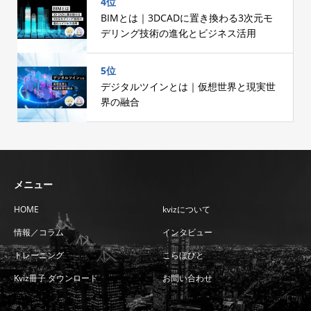
4位
BIMとは｜3DCADに置き換わる3次元モ
デリング技術の進化とビジネス活用
5位
デジタルツインとは｜仮想世界と現実世
界の融合
メニュー
HOME
kvizについて
情報／コラム
インタビュー
トレーニング
こらぼびと
Kviz冊子 ダウンロード
お問い合わせ