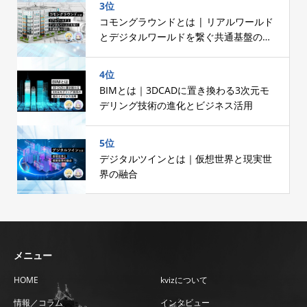
3位
コモングラウンドとは | リアルワールド
とデジタルワールドを繋ぐ共通基盤の設
計
4位
BIMとは｜3DCADに置き換わる3次元モ
デリング技術の進化とビジネス活用
5位
デジタルツインとは｜仮想世界と現実世
界の融合
メニュー
HOME
kvizについて
情報／コラム
インタビュー