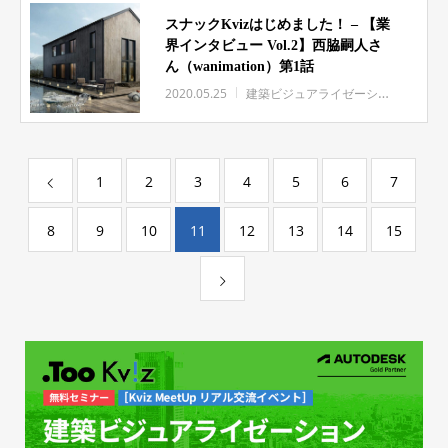
スナックKvizはじめました！ – 【業
界インタビュー Vol.2】西脇嗣人さ
ん（wanimation）第1話
2020.05.25
建築ビジュアライゼーション
インタ
1
2
3
4
5
6
7
8
9
10
11
12
13
14
15