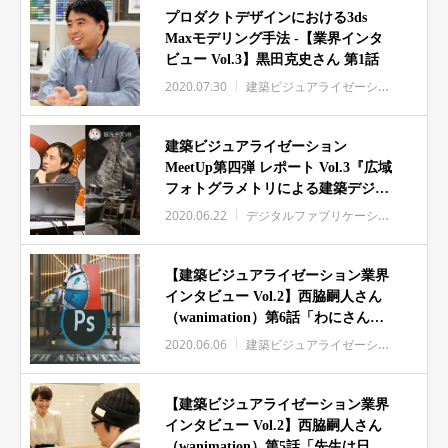
プロダクトデザインにおける3ds
Maxモデリング手法 -【業界インタ
ビュー Vol.3】黒田克史さん 第1話
2020.07.30
建築ビジュアライゼーション
インタ
建築ビジュアライゼーション
MeetUp第四弾 レポート Vol.3『広域
フォトグラメトリによる建築デジタ
ルアーカイブ』
2020.06.22
デジタルファブリケーション
【建築ビジュアライゼーション業界
インタビュー Vol.2】西脇嗣人さん
（wanimation）第6話「わにさん背
景」
2020.06.06
建築ビジュアライゼーション
インタ
【建築ビジュアライゼーション業界
インタビュー Vol.2】西脇嗣人さん
（wanimation）第5話「先生は日