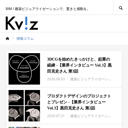
SEARCH
BIM / 建築ビジュアライゼーションで、驚きと感動を。
情報コラム
ホーム
3DCGを始めたきっかけと、起業の
経緯 -【業界インタビュー Vol.3】黒
田克史さん 第3話
2020.08.03
建築ビジュアライゼーション
インタ
プロダクトデザインのプロジェクト
とプレゼン -【業界インタビュー
Vol.3】黒田克史さん 第2話
2020.07.31
建築ビジュアライゼーション
インタ