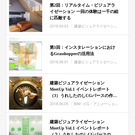
第2回：リアルタイム・ビジュアラ
イゼーション 一回の体験は一千の絵
に匹敵する
2018.09.03
建築ビジュアライゼーション
NOIZ
第1回：インスタレーションにおけ
るGrasshopperの活用法
2018.08.01
建築ビジュアライゼーション
NOIZ
建築ビジュアライゼーション
MeetUp Vol.1 イベントレポート
（3）うれしたのしCGパースの作り
方（後半）
2018.06.05
BIM（CG・アニメーション）
イベ
建築ビジュアライゼーション
MeetUp Vol.1 イベントレポート
（２）うれしたのしCGパースの作