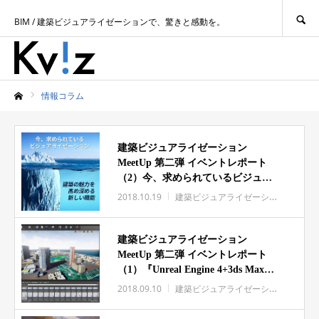
SEARCH
BIM / 建築ビジュアライゼーションで、驚きと感動を。
情報コラム
ホーム
建築ビジュアライゼーション
MeetUp 第二弾 イベントレポート
（2）今、求められているビジュア
ライゼーション（前半）
2018.10.19
建築ビジュアライゼーション
イベン
建築ビジュアライゼーション
MeetUp 第二弾 イベントレポート
（1）『Unreal Engine 4+3ds Maxで
インタラクティブなビジュアライゼ
2018.09.10
建築ビジュアライゼーション
イベン
ーション！』