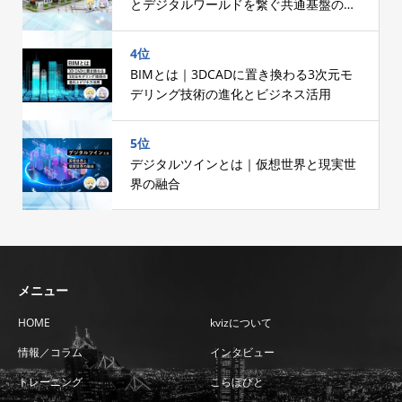
とデジタルワールドを繋ぐ共通基盤の設
計
4位
BIMとは｜3DCADに置き換わる3次元モ
デリング技術の進化とビジネス活用
5位
デジタルツインとは｜仮想世界と現実世
界の融合
メニュー
HOME
kvizについて
情報／コラム
インタビュー
トレーニング
こらぼびと