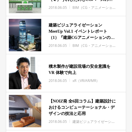
り方（前半）
2018.06.05
BIM（CG・アニメーション）
イベ
建築ビジュアライゼーション
MeetUp Vol.1 イベントレポート
（1）『建築CGアニメーションの魅
力』
2018.06.05
BIM（CG・アニメーション）
イベ
積木製作が建設現場の安全意識を
VR 体験で向上
2018.06.05
xR（VR/AR/MR）
【NOIZ発 全6回コラム】建築設計に
おけるコンピューテーショナル・デ
ザインの技法と応用
2018.06.05
建築ビジュアライゼーション