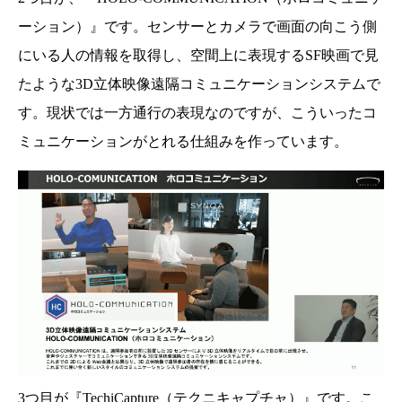
空間情報の取得・構築、可視化・活用
ーション）』です。センサーとカメラで画面の向こう側
建設IT／DX
質疑応答
にいる人の情報を取得し、空間上に表現するSF映画で見
たような3D立体映像遠隔コミュニケーションシステムで
す。現状では一方通行の表現なのですが、こういったコ
ミュニケーションがとれる仕組みを作っています。
3つ目が『TechiCapture（テクニキャプチャ）』です。こ