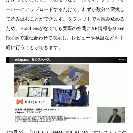
ーバーにアップロードするだけで、わずか数分で変換し
て読み込むことができます。タブレットでも読み込める
ため、HoloLensがなくても実際の空間にAR情報をMixed
Realityで重ね合わせて表示し、レビューや検証などを手
軽に行うことができます。
株式会社ホロラボとは？
MR（Mixed Reality）とHoloLensについて
MR関連パッケージサービスの提供
ホロラボの業界別プロジェクト数
AECチーム／SIARチーム発足
2つ目が、『HOLO-COMMUNICATION（ホロコミュニケ