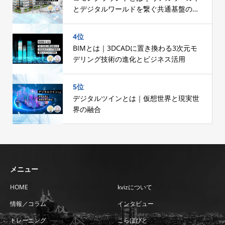
とデジタルワールドを繋ぐ共通基盤の設
計
4位
BIMとは｜3DCADに置き換わる3次元モ
デリング技術の進化とビジネス活用
5位
デジタルツインとは｜仮想世界と現実世
界の融合
メニュー
HOME
kvizについて
情報／コラム
インタビュー
トレーニング
こらぼびと