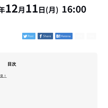
Post
Share
Hatena
LINE
note
目次
見！