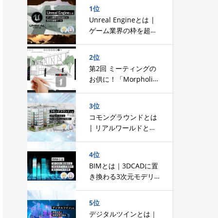
1位
Unreal Engineとは |
ゲーム業界の枠を超え
た3DCG建築ツール
2位
第2回 ミーティングの
お供に！「Morpholio
Trace」～手で描くイ
ンターフェースへのこ
3位
だわり～
コモングラウンドとは
| リアルワールドとデ
ジタルワールドを繋ぐ
共通基盤の設計
4位
BIMとは｜3DCADに置
き換わる3次元モデリ
ング技術の進化とビジ
ネス活用
5位
デジタルツインとは｜