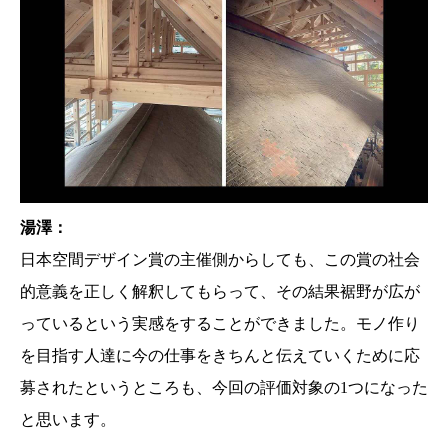
湯澤：
日本空間デザイン賞の主催側からしても、この賞の社会
的意義を正しく解釈してもらって、その結果裾野が広が
っているという実感をすることができました。モノ作り
を目指す人達に今の仕事をきちんと伝えていくために応
はじめに - design surf（デザインサーフ）という言
葉について
募されたというところも、今回の評価対象の1つになった
日本空間デザイン賞とは？
作品紹介｜KUKAN OF THE YEAR
と思います。
作品紹介｜KUKAN OF THE YEAR RUNNER-UP