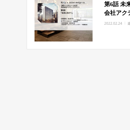
第6話 未
会社アク
2022.02.24