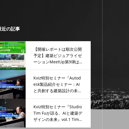
最近の記事
【開催レポートは順次公開
予定】建築ビジュアライゼ
ーションMeetUp第9弾は
盛況のうちに終了しました
Kviz特別セミナー『Autod
esk製品紹介セミナー：AI
と共創する建築設計の未
来』vol.2 Autodesk 田中
宏尭氏 講演
Kviz特別セミナー『Studio
Tim Fuが語る、AIと建築デ
ザインの未来』vol.1 Tim F
u氏 講演