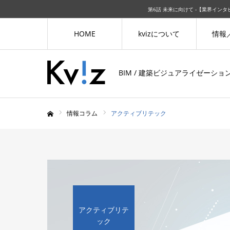
第6話 未来に向けて -【業界インタ
HOME
kvizについて
情報
BIM / 建築ビジュアライゼーシ
情報コラム
アクティブリテック
ホーム
アクティブリテ
ック