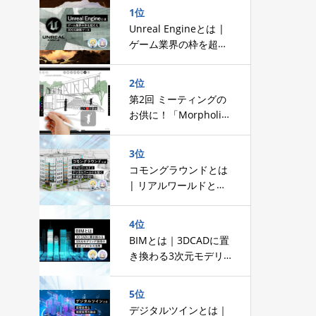
1位
Unreal Engineとは |
ゲーム業界の枠を超え
た3DCG建築ツール
2位
第2回 ミーティングの
お供に！「Morpholio
Trace」～手で描くイ
ンターフェースへのこ
3位
だわり～
コモングラウンドとは
| リアルワールドとデ
ジタルワールドを繋ぐ
共通基盤の設計
4位
BIMとは｜3DCADに置
き換わる3次元モデリ
ング技術の進化とビジ
ネス活用
5位
デジタルツインとは｜