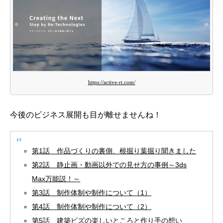
https://active-rt.com/
今後のビジネス展開も目が離せませんね！
第1話 作品づくりの裏側、根掘り葉掘り聞きました
第2話 静止画・動画以外での見せ方の事例～3ds
Max万能説！～
第3話 制作体制や制作について（1）
第4話 制作体制や制作について（2）
第5話 建築ビズの楽しいところと作り手の想い