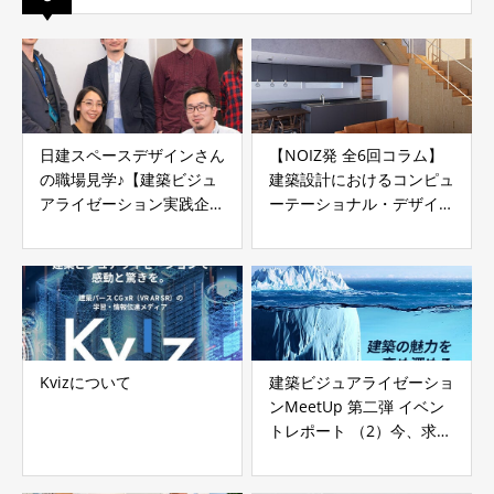
日建スペースデザインさん
【NOIZ発 全6回コラム】
の職場見学♪【建築ビジュ
建築設計におけるコンピュ
アライゼーション実践企業
ーテーショナル・デザイン
インタビュー Vol.1】石井
の技法と応用
雄太さん（株式会社日建ス
ペースデザイン）第5話
Kvizについて
建築ビジュアライゼーショ
ンMeetUp 第二弾 イベン
トレポート （2）今、求め
られているビジュアライゼ
ーション（前半）