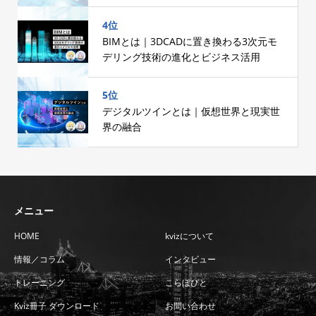
計
4位
BIMとは｜3DCADに置き換わる3次元モ
デリング技術の進化とビジネス活用
5位
デジタルツインとは｜仮想世界と現実世
界の融合
メニュー
HOME
kvizについて
情報／コラム
インタビュー
トレーニング
こらぼびと
Kviz冊子 ダウンロード
お問い合わせ