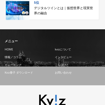
5位
デジタルツインとは｜仮想世界と現実世
界の融合
メニュー
HOME
kvizについて
情報／コラム
インタビュー
トレーニング
こらぼびと
Kviz冊子 ダウンロード
お問い合わせ