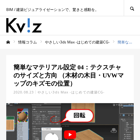
SEARCH
BIM / 建築ビジュアライゼーションで、驚きと感動を。
情報コラム
やさしい3ds Max -はじめての建築CG-
簡単なマテリアル設定 04：テクスチャのサイズと方向 （木材の木目・UVWマップのキズモの位置）
ホーム
簡単なマテリアル設定 04：テクスチャ
のサイズと方向 （木材の木目・UVWマ
ップのキズモの位置）
2020.08.23
やさしい3ds Max -はじめての建築CG-