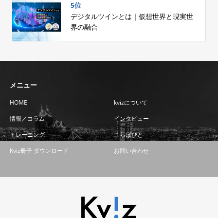
5位
デジタルツインとは｜仮想世界と現実世
界の融合
メニュー
HOME
kvizについて
情報／コラム
インタビュー
トレーニング
こらぼびと
Kviz冊子 ダウンロード
お問い合わせ