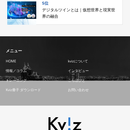
5位
デジタルツインとは｜仮想世界と現実世
界の融合
メニュー
HOME
kvizについて
情報／コラム
インタビュー
トレーニング
こらぼびと
Kviz冊子 ダウンロード
お問い合わせ