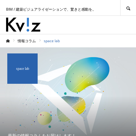
SEARCH
BIM / 建築ビジュアライゼーションで、驚きと感動を。
情報コラム
space lab
ホーム
space lab
最新の情報コラムをお届けします！