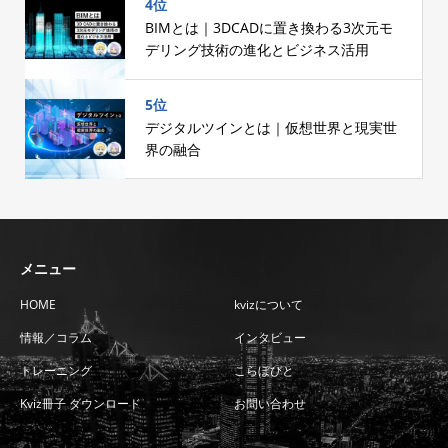
4位
BIMとは｜3DCADに置き換わる3次元モ
デリング技術の進化とビジネス活用
5位
デジタルツインとは｜仮想世界と現実世
界の融合
メニュー
HOME
kvizについて
情報／コラム
インタビュー
トレーニング
こらぼびと
Kviz冊子 ダウンロード
お問い合わせ