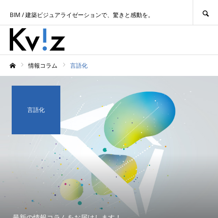
SEARCH
BIM / 建築ビジュアライゼーションで、驚きと感動を。
情報コラム
言語化
ホーム
言語化
最新の情報コラムをお届けします！