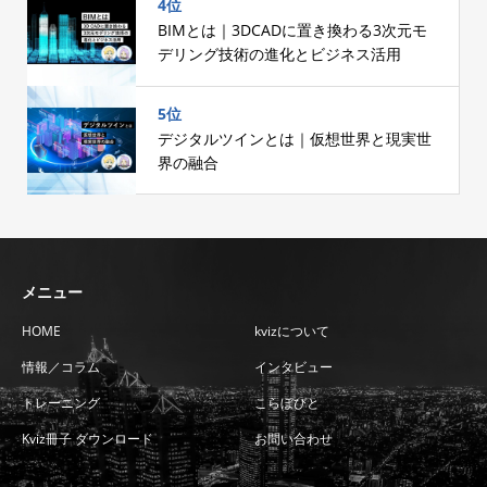
4位
BIMとは｜3DCADに置き換わる3次元モ
デリング技術の進化とビジネス活用
5位
デジタルツインとは｜仮想世界と現実世
界の融合
メニュー
HOME
kvizについて
情報／コラム
インタビュー
トレーニング
こらぼびと
Kviz冊子 ダウンロード
お問い合わせ