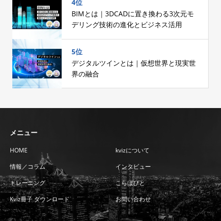
4位
BIMとは｜3DCADに置き換わる3次元モ
デリング技術の進化とビジネス活用
5位
デジタルツインとは｜仮想世界と現実世
界の融合
メニュー
HOME
kvizについて
情報／コラム
インタビュー
トレーニング
こらぼびと
Kviz冊子 ダウンロード
お問い合わせ