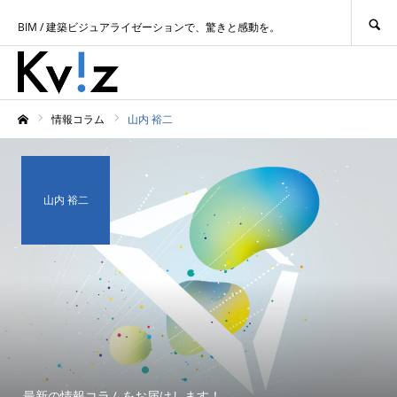
SEARCH
BIM / 建築ビジュアライゼーションで、驚きと感動を。
情報コラム
山内 裕二
ホーム
山内 裕二
最新の情報コラムをお届けします！