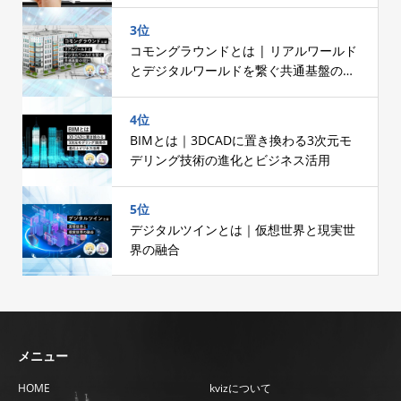
スへのこだわり～
3位
コモングラウンドとは | リアルワールド
とデジタルワールドを繋ぐ共通基盤の設
計
4位
BIMとは｜3DCADに置き換わる3次元モ
デリング技術の進化とビジネス活用
5位
デジタルツインとは｜仮想世界と現実世
界の融合
メニュー
HOME
kvizについて