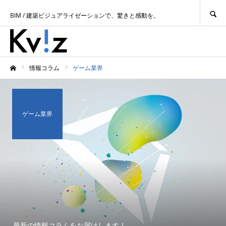
SEARCH
BIM / 建築ビジュアライゼーションで、驚きと感動を。
情報コラム
ゲーム業界
ホーム
ゲーム業界
最新の情報コラムをお届けします！